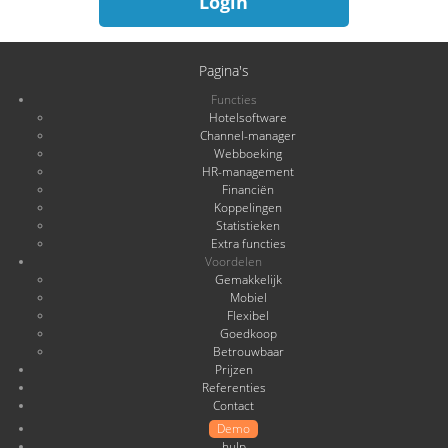
Login
Pagina's
Functies
Hotelsoftware
Channel-manager
Webboeking
HR-management
Financiën
Koppelingen
Statistieken
Extra functies
Voordelen
Gemakkelijk
Mobiel
Flexibel
Goedkoop
Betrouwbaar
Prijzen
Referenties
Contact
Demo
hulp