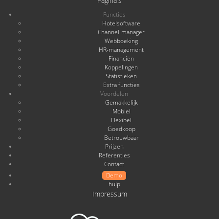
Pagina's
Functies
Hotelsoftware
Channel-manager
Webboeking
HR-management
Financiën
Koppelingen
Statistieken
Extra functies
Voordelen
Gemakkelijk
Mobiel
Flexibel
Goedkoop
Betrouwbaar
Prijzen
Referenties
Contact
Demo
hulp
Impressum