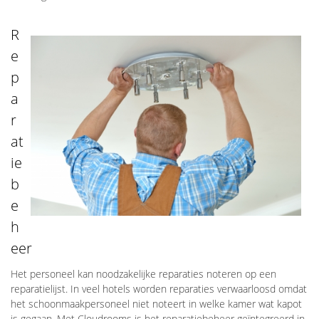
R
e
p
a
r
at
ie
b
e
h
eer
Het personeel kan noodzakelijke reparaties noteren op een
reparatielijst. In veel hotels worden reparaties verwaarloosd omdat
het schoonmaakpersoneel niet noteert in welke kamer wat kapot
is gegaan. Met Cloudrooms is het reparatiebeheer geïntegreerd in