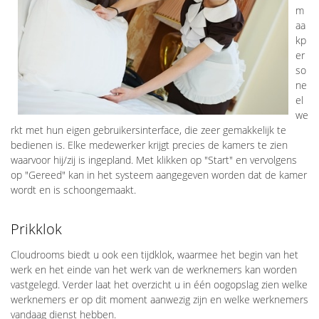
m
aa
kp
er
so
ne
el
we
rkt met hun eigen gebruikersinterface, die zeer gemakkelijk te
bedienen is. Elke medewerker krijgt precies de kamers te zien
waarvoor hij/zij is ingepland. Met klikken op "Start" en vervolgens
op "Gereed" kan in het systeem aangegeven worden dat de kamer
wordt en is schoongemaakt.
Prikklok
Cloudrooms biedt u ook een tijdklok, waarmee het begin van het
werk en het einde van het werk van de werknemers kan worden
vastgelegd. Verder laat het overzicht u in één oogopslag zien welke
werknemers er op dit moment aanwezig zijn en welke werknemers
vandaag dienst hebben.